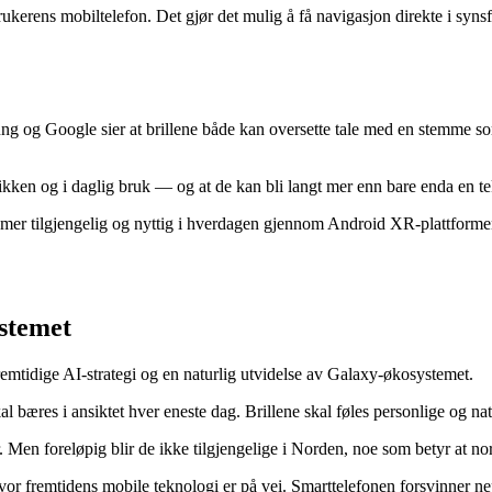
rens mobiltelefon. Det gjør det mulig å få navigasjon direkte i synsfelt
g og Google sier at brillene både kan oversette tale med en stemme som 
rafikken og i daglig bruk — og at de kan bli langt mer enn bare enda en t
I mer tilgjengelig og nyttig i hverdagen gjennom Android XR-plattforme
stemet
remtidige AI-strategi og en naturlig utvidelse av Galaxy-økosystemet.
l bæres i ansiktet hver eneste dag. Brillene skal føles personlige og n
. Men foreløpig blir de ikke tilgjengelige i Norden, noe som betyr at nor
 hvor fremtidens mobile teknologi er på vei. Smarttelefonen forsvinner