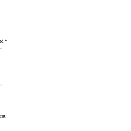
med
*
ent.