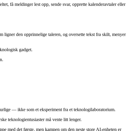
et, få meldinger lest opp, sende svar, opprette kalenderavtaler eller
ligner den opprinnelige taleren, og oversette tekst fra skilt, menyer
eknologisk gadget.
n.
aturlige — ikke som et eksperiment fra et teknologilaboratorium.
ske teknologientusiaster må vente litt lenger.
 neppe med det første, men kampen om den neste store AI-enheten er