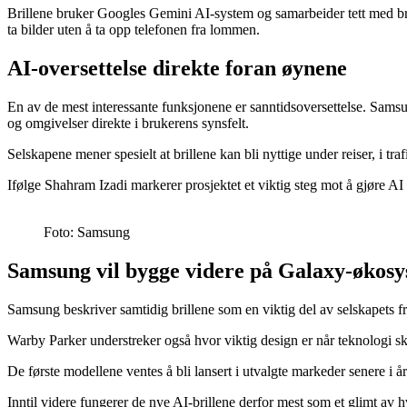
Brillene bruker Googles Gemini AI-system og samarbeider tett med bruke
ta bilder uten å ta opp telefonen fra lommen.
AI-oversettelse direkte foran øynene
En av de mest interessante funksjonene er sanntidsoversettelse. Samsun
og omgivelser direkte i brukerens synsfelt.
Selskapene mener spesielt at brillene kan bli nyttige under reiser, i t
Ifølge Shahram Izadi markerer prosjektet et viktig steg mot å gjøre A
Foto: Samsung
Samsung vil bygge videre på Galaxy-økosy
Samsung beskriver samtidig brillene som en viktig del av selskapets f
Warby Parker understreker også hvor viktig design er når teknologi ska
De første modellene ventes å bli lansert i utvalgte markeder senere i år
Inntil videre fungerer de nye AI-brillene derfor mest som et glimt av