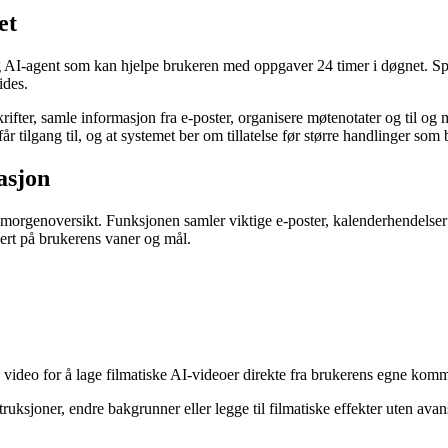
et
 AI-agent som kan hjelpe brukeren med oppgaver 24 timer i døgnet. Spa
ides.
ifter, samle informasjon fra e-poster, organisere møtenotater og til o
 tilgang til, og at systemet ber om tillatelse før større handlinger som b
asjon
morgenoversikt. Funksjonen samler viktige e-poster, kalenderhendelser 
sert på brukerens vaner og mål.
video for å lage filmatiske AI-videoer direkte fra brukerens egne kom
truksjoner, endre bakgrunner eller legge til filmatiske effekter uten ava