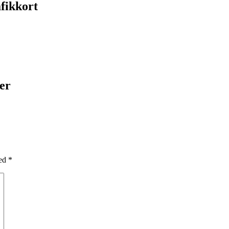
fikkort
er
med
*